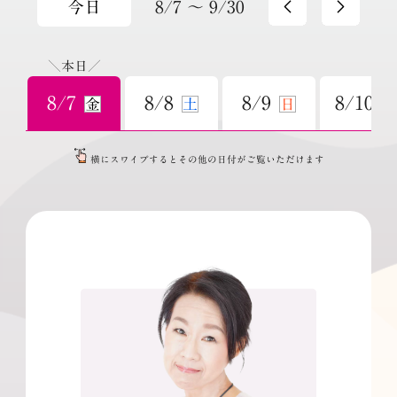
8/7 ～ 9/30
今日
＼本日／
8/7
8/8
8/9
8/10
金
土
日
横にスワイプするとその他の日付がご覧いただけます