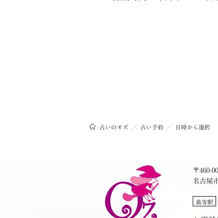
占いのオズ
占い予約
日時から選択
〒460-0
名古屋市
最寄駅