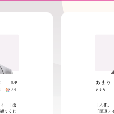
あまり
愛
仕事
あまり
庭
人生
続け、「流
「人相」
観てくれ
「開運メ