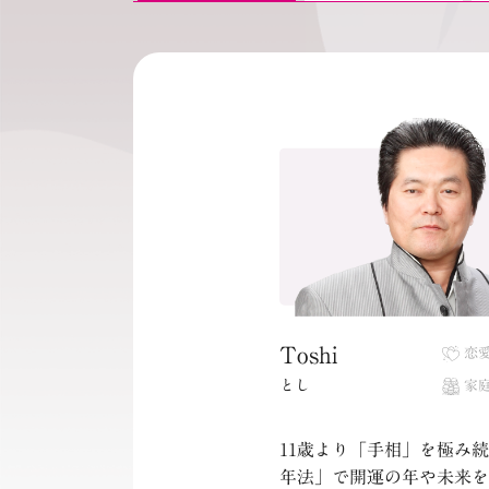
Toshi
恋
とし
家
11歳より「手相」を極み
年法」で開運の年や未来を