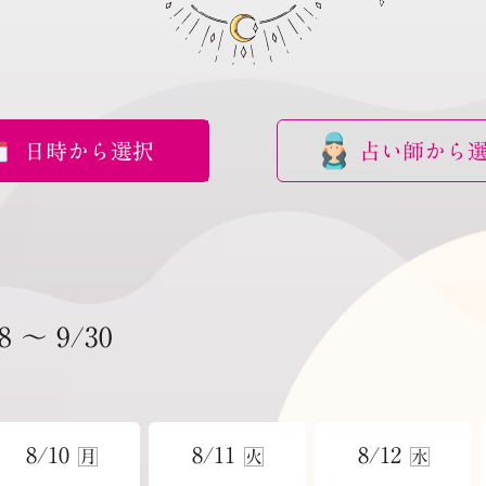
日時から選択
占い師から
8 ～ 9/30
8/10
8/11
8/12
月
火
水