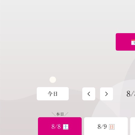
8/
今日
＼本日／
8/8
8/9
土
日