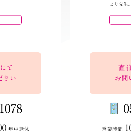
まり先生
にて
直
ださい
お問
-1078
0
00
1
年中無休
営業時間