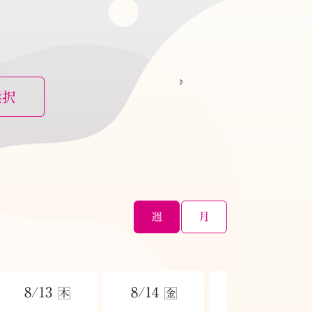
選択
週
月
8/13
8/14
8/15
木
金
土